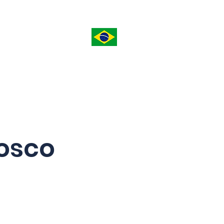
S
CONTATO
osco